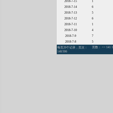
2018-7-15
1
2018-7-14
6
2018-7-13
5
2018-7-12
6
2018-7-11
1
2018-7-10
4
2018-7-9
7
2018-7-8
5
页数：
<<
141
1
每页20个记录，页次：
148/306