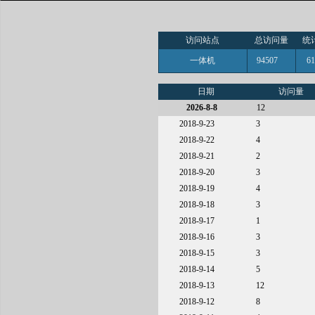
访问站点
总访问量
统
一体机
94507
6
日期
访问量
2026-8-8
12
2018-9-23
3
2018-9-22
4
2018-9-21
2
2018-9-20
3
2018-9-19
4
2018-9-18
3
2018-9-17
1
2018-9-16
3
2018-9-15
3
2018-9-14
5
2018-9-13
12
2018-9-12
8