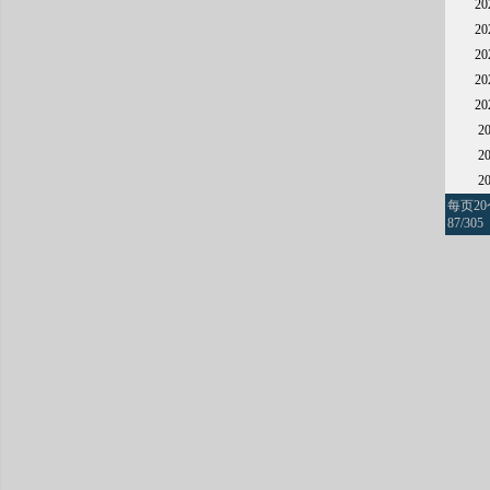
2
2
2
2
2
2
2
2
每页2
87/305