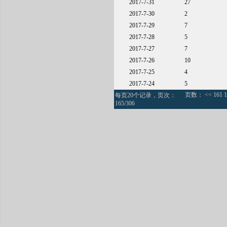
2017-7-31
27
2017-7-30
2
2017-7-29
7
2017-7-28
5
2017-7-27
7
2017-7-26
10
2017-7-25
4
2017-7-24
5
页数：
<<
161
1
每页20个记录，页次：
165/306