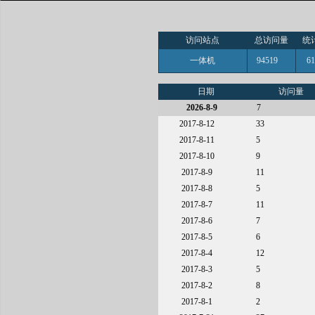
访问站点
总访问量
统
一体机
94519
6
日期
访问量
2026-8-9
7
2017-8-12
33
2017-8-11
5
2017-8-10
9
2017-8-9
11
2017-8-8
5
2017-8-7
11
2017-8-6
7
2017-8-5
6
2017-8-4
12
2017-8-3
5
2017-8-2
8
2017-8-1
2