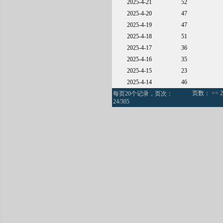
2025-4-21
52
2025-4-20
47
2025-4-19
47
2025-4-18
51
2025-4-17
36
2025-4-16
35
2025-4-15
23
2025-4-14
46
页数：
<<
2
每页20个记录，页次：
24/305