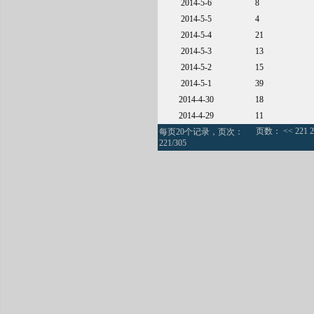
2014-5-6
8
2014-5-5
4
2014-5-4
21
2014-5-3
13
2014-5-2
15
2014-5-1
39
2014-4-30
18
2014-4-29
11
页数：
<<
221
2
每页20个记录，页次：
221/305